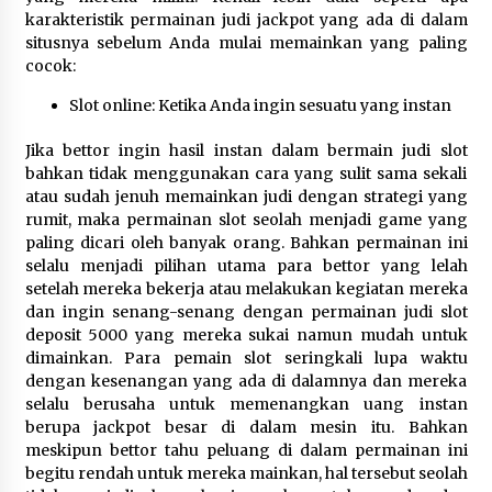
karakteristik permainan judi jackpot yang ada di dalam
situsnya sebelum Anda mulai memainkan yang paling
cocok:
Slot online: Ketika Anda ingin sesuatu yang instan
Jika bettor ingin hasil instan dalam bermain judi slot
bahkan tidak menggunakan cara yang sulit sama sekali
atau sudah jenuh memainkan judi dengan strategi yang
rumit, maka permainan slot seolah menjadi game yang
paling dicari oleh banyak orang. Bahkan permainan ini
selalu menjadi pilihan utama para bettor yang lelah
setelah mereka bekerja atau melakukan kegiatan mereka
dan ingin senang-senang dengan permainan judi slot
deposit 5000 yang mereka sukai namun mudah untuk
dimainkan. Para pemain slot seringkali lupa waktu
dengan kesenangan yang ada di dalamnya dan mereka
selalu berusaha untuk memenangkan uang instan
berupa jackpot besar di dalam mesin itu. Bahkan
meskipun bettor tahu peluang di dalam permainan ini
begitu rendah untuk mereka mainkan, hal tersebut seolah