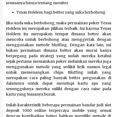
semuanya hanya tentang monitor.
Texas Holdem: bagi bettor yang suka berbohong
Jika Anda suka berbohong, maka permainan poker Texas
Holdem ini merupakan pilihan terbaik. Ini karena Texas
Holdem itu merupakan tempat dimana bettor akan
mencoba untuk berbohong atau menggertak dengan
menggunakan metode bluffing. Dengan kata lain, ini
bukan permainan dimana bettor akan murni hanya
berpegang pada strategi yang sudah mereka ketahui
sejak pertama memainkan poker melainkan mereka juga
menggunakan metode yang sedikit licik namun legal
untuk memenangkan chips. Bluffing inilah yang
merupakan cara paling banyak bettor pergunakan di
dalamnya untuk dapat menutupi kartu apa yang
sesungguhnya mereka miliki dengan cara raise pada
kartu yang biasanya buruk.
Inilah karakteristik beberapa permainan bandar judi slot
deposit 5000 online terpercaya mobile yang sesuai
dengan kepribadian bettor bahkan memiliki metode di