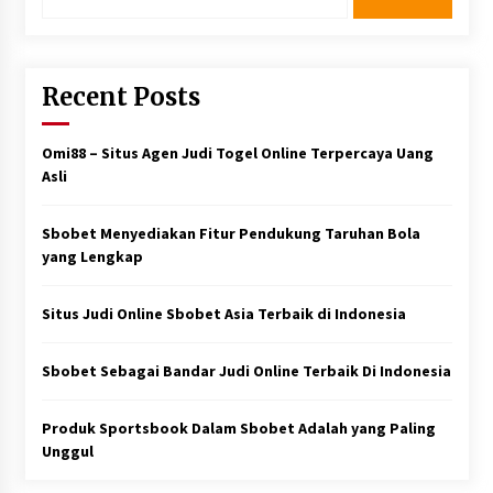
for:
Recent Posts
Omi88 – Situs Agen Judi Togel Online Terpercaya Uang
Asli
Sbobet Menyediakan Fitur Pendukung Taruhan Bola
yang Lengkap
Situs Judi Online Sbobet Asia Terbaik di Indonesia
Sbobet Sebagai Bandar Judi Online Terbaik Di Indonesia
Produk Sportsbook Dalam Sbobet Adalah yang Paling
Unggul