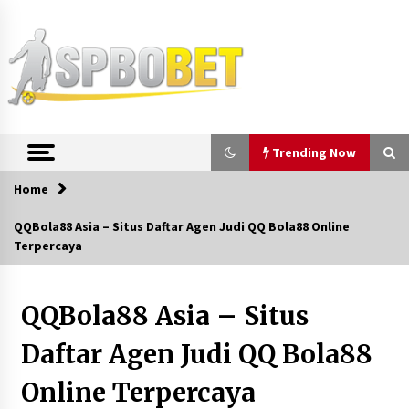
Skip
to
content
Situs Bandar Judi Bola Online Agen Taruhan Terpercaya
Spbo Bet
Trending Now
Home
Trending Now
QQBola88 Asia – Situs Daftar Agen Judi QQ Bola88 Online
Terpercaya
Bandar Casino Judi Online Sbobet Terbaik
QQBola88 Asia – Situs
Sbobet Menyediakan Fitur Pendukung Taruhan
Daftar Agen Judi QQ Bola88
Bola yang Lengkap
Online Terpercaya