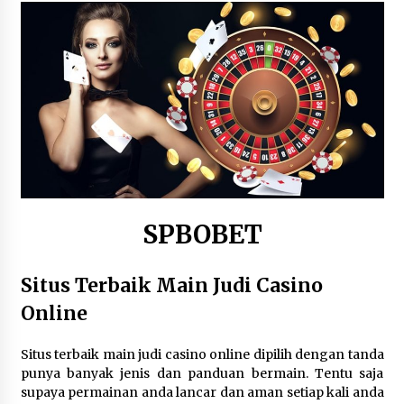
Kumpulan Situs Judi Bola Terpercaya
Bandar Judi Togel Online Lengkap Dan
Menyenangkan
Sbobet Sebagai Bandar Judi Online Terbaik Di
Indonesia
SPBOBET
The 5 most common fraud tactics used by
criminals to steal your cash
Situs Terbaik Main Judi Casino
Online
Situs Judi Bola Resmi dan Terpercaya
Situs terbaik main judi casino online dipilih dengan tanda
punya banyak jenis dan panduan bermain. Tentu saja
supaya permainan anda lancar dan aman setiap kali anda