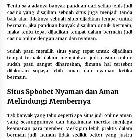
Tentu saja adanya banyak panduan dari setiap jenis judi
casino yang disajikan sebuah situs juga menjadi tanda
baik atau tidaknya sebuah situs dijadikan tempat untuk
bermain. Jika panduan banyak disajikan untuk bermain,
maka tentu tepat dijadikan tempat dalam bermain judi
casino online dengan aman dan nyaman.
Sudah pasti memilih situs yang tepat untuk dijadikan
tempat terbaik dalam memainkan judi casino online
sudah pasti sangat diharuskan, dimana hal tersebut
dilakukan supaya lebih aman dan nyaman ketika
bermain.
Situs Spbobet Nyaman dan Aman
Melindungi Membernya
Tak banyak yang tahu seperti apa situs judi online aman
yang sesungguhnya dan bagaimana mereka menjaga
keamanan para member. Meskipun lebih praktis dalam
bermain judi, namun tidak sedikit bettor yang justru