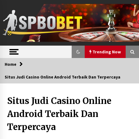
Skip
to
content
Situs Bandar Judi Bola Online Agen Taruhan Terpercaya
Spbo Bet
Trending Now
Home
Trending Now
Situs Judi Casino Online Android Terbaik Dan Terpercaya
Cara Meraih Keuntungan Besar Bersama
Bandar Casino Judi Online
Situs Judi Casino Online
Android Terbaik Dan
Prediksi Skor Taruhan Bola Hari Ini
Terpercaya