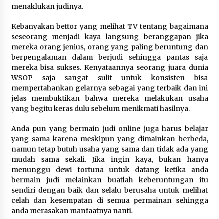
menaklukan judinya.
Kebanyakan bettor yang melihat TV tentang bagaimana
seseorang menjadi kaya langsung beranggapan jika
mereka orang jenius, orang yang paling beruntung dan
berpengalaman dalam berjudi sehingga pantas saja
mereka bisa sukses. Kenyataannya seorang juara dunia
WSOP saja sangat sulit untuk konsisten bisa
mempertahankan gelarnya sebagai yang terbaik dan ini
jelas membuktikan bahwa mereka melakukan usaha
yang begitu keras dulu sebelum menikmati hasilnya.
Anda pun yang bermain judi online juga harus belajar
yang sama karena meskipun yang dimainkan berbeda,
namun tetap butuh usaha yang sama dan tidak ada yang
mudah sama sekali. Jika ingin kaya, bukan hanya
menunggu dewi fortuna untuk datang ketika anda
bermain judi melainkan buatlah keberuntungan itu
sendiri dengan baik dan selalu berusaha untuk melihat
celah dan kesempatan di semua permainan sehingga
anda merasakan manfaatnya nanti.