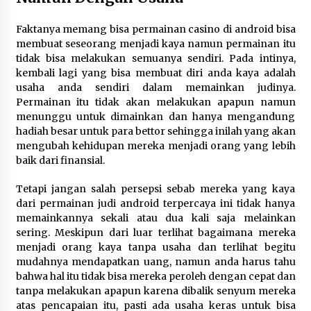
Faktanya memang bisa permainan casino di android bisa
membuat seseorang menjadi kaya namun permainan itu
tidak bisa melakukan semuanya sendiri. Pada intinya,
kembali lagi yang bisa membuat diri anda kaya adalah
usaha anda sendiri dalam memainkan judinya.
Permainan itu tidak akan melakukan apapun namun
menunggu untuk dimainkan dan hanya mengandung
hadiah besar untuk para bettor sehingga inilah yang akan
mengubah kehidupan mereka menjadi orang yang lebih
baik dari finansial.
Tetapi jangan salah persepsi sebab mereka yang kaya
dari permainan judi android terpercaya ini tidak hanya
memainkannya sekali atau dua kali saja melainkan
sering. Meskipun dari luar terlihat bagaimana mereka
menjadi orang kaya tanpa usaha dan terlihat begitu
mudahnya mendapatkan uang, namun anda harus tahu
bahwa hal itu tidak bisa mereka peroleh dengan cepat dan
tanpa melakukan apapun karena dibalik senyum mereka
atas pencapaian itu, pasti ada usaha keras untuk bisa