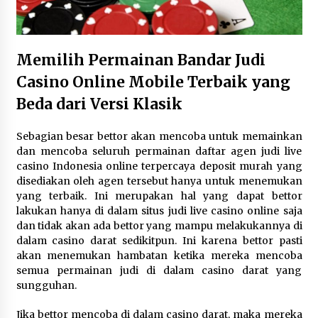
Memilih Permainan Bandar Judi
Casino Online Mobile Terbaik yang
Beda dari Versi Klasik
Sebagian besar bettor akan mencoba untuk memainkan
dan mencoba seluruh permainan daftar agen judi live
casino Indonesia online terpercaya deposit murah yang
disediakan oleh agen tersebut hanya untuk menemukan
yang terbaik. Ini merupakan hal yang dapat bettor
lakukan hanya di dalam situs judi live casino online saja
dan tidak akan ada bettor yang mampu melakukannya di
dalam casino darat sedikitpun. Ini karena bettor pasti
akan menemukan hambatan ketika mereka mencoba
semua permainan judi di dalam casino darat yang
sungguhan.
Jika bettor mencoba di dalam casino darat, maka mereka