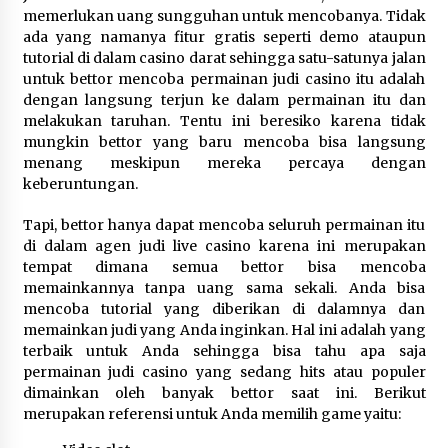
memerlukan uang sungguhan untuk mencobanya. Tidak
ada yang namanya fitur gratis seperti demo ataupun
tutorial di dalam casino darat sehingga satu-satunya jalan
untuk bettor mencoba permainan judi casino itu adalah
dengan langsung terjun ke dalam permainan itu dan
melakukan taruhan. Tentu ini beresiko karena tidak
mungkin bettor yang baru mencoba bisa langsung
menang meskipun mereka percaya dengan
keberuntungan.
Tapi, bettor hanya dapat mencoba seluruh permainan itu
di dalam agen judi live casino karena ini merupakan
tempat dimana semua bettor bisa mencoba
memainkannya tanpa uang sama sekali. Anda bisa
mencoba tutorial yang diberikan di dalamnya dan
memainkan judi yang Anda inginkan. Hal ini adalah yang
terbaik untuk Anda sehingga bisa tahu apa saja
permainan judi casino yang sedang hits atau populer
dimainkan oleh banyak bettor saat ini. Berikut
merupakan referensi untuk Anda memilih game yaitu: