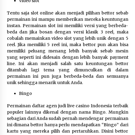
Video slot
Tentu saja slot online akan menjadi pilihan bettor sebab
permainan ini mampu memberikan mereka keuntungan
instan. Permainan slot ini memiliki versi yang berbeda-
beda dan jika bosan dengan versi klasik 3 reel, maka
cobalah memainkan video slot yang lebih unik dengan 5
reel. Jika memiliki 5 reel ini, maka bettor pun akan bisa
memiliki peluang menang lebih banyak sebab mesin
yang seperti ini didesain dengan lebih banyak payment
line. Ini akan menjadi salah satu keuntungan bettor
ditambah lagi tema yang dimunculkan di dalam
permainan ini pun juga berbeda-beda dan semuanya
unik sehingga menarik untuk Anda.
Bingo
Permainan daftar agen judi live casino Indonesia terbaik
populer lainnya dikenal dengan nama Bingo. Mungkin
sebagian dari Anda sudah pernah mendengar permainan
ini dimana bettor hanya perlu mendapatkan “Bingo” dari
kartu yang mereka pilih dan pertaruhkan. Disini bettor