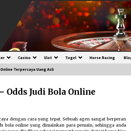
Spbo Bet
er
Casino
Slot
Togel
Horse Racing
Blo
 Online Terpercaya Uang Asli
– Odds Judi Bola Online
r
Keuntungan Bermain Game Judi
Online Gratis
The 5 most common fraud tactics
rcaya dengan cara yang tepat. Sebuah agen sangat berperan
used by criminals to steal your
ds bola online yang dimainkan para pemain, sehingga anda
cash