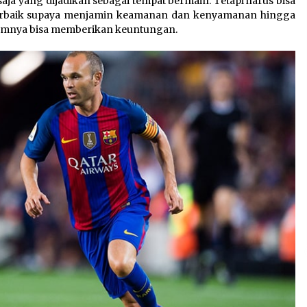
ja yang dijadikan sebagai tempat bermain. Tetapi harus bisa
terbaik supaya menjamin keamanan dan kenyamanan hingga
lamnya bisa memberikan keuntungan.
Kumpulan Situs Judi Bola
Terpercaya
Sbobet Sebagai Bandar Judi Online
Terbaik Di Indonesia