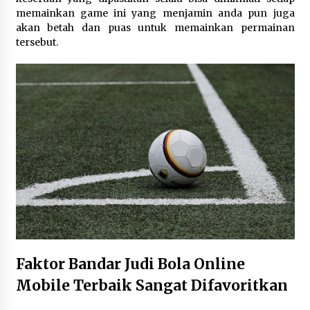
memainkan game ini yang menjamin anda pun juga
akan betah dan puas untuk memainkan permainan
tersebut.
Faktor Bandar Judi Bola Online
Mobile Terbaik Sangat Difavoritkan