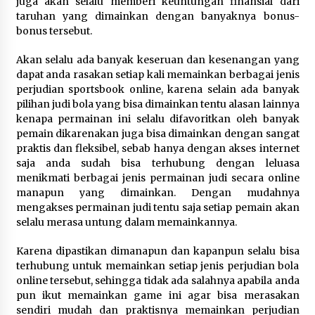
juga akan selalu memberi keuntungan finansial dari
taruhan yang dimainkan dengan banyaknya bonus-
bonus tersebut.
Akan selalu ada banyak keseruan dan kesenangan yang
dapat anda rasakan setiap kali memainkan berbagai jenis
perjudian sportsbook online, karena selain ada banyak
pilihan judi bola yang bisa dimainkan tentu alasan lainnya
kenapa permainan ini selalu difavoritkan oleh banyak
pemain dikarenakan juga bisa dimainkan dengan sangat
praktis dan fleksibel, sebab hanya dengan akses internet
saja anda sudah bisa terhubung dengan leluasa
menikmati berbagai jenis permainan judi secara online
manapun yang dimainkan. Dengan mudahnya
mengakses permainan judi tentu saja setiap pemain akan
selalu merasa untung dalam memainkannya.
Karena dipastikan dimanapun dan kapanpun selalu bisa
terhubung untuk memainkan setiap jenis perjudian bola
online tersebut, sehingga tidak ada salahnya apabila anda
pun ikut memainkan game ini agar bisa merasakan
sendiri mudah dan praktisnya memainkan perjudian