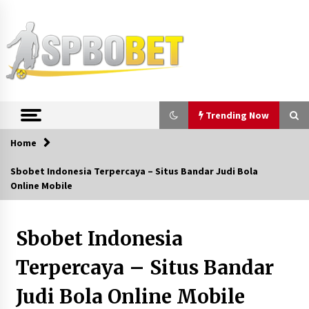
Skip
to
content
Situs Bandar Judi Bola Online Agen Taruhan Terpercaya
Spbo Bet
Trending Now
Home
Trending Now
Sbobet Indonesia Terpercaya – Situs Bandar Judi Bola
Online Mobile
Bandar Casino Judi Online Sbobet Terbaik
Sbobet Indonesia
Produk Sportsbook Dalam Sbobet Adalah yang
Terpercaya – Situs Bandar
Paling Unggul
Judi Bola Online Mobile