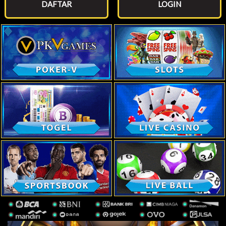
DAFTAR
LOGIN