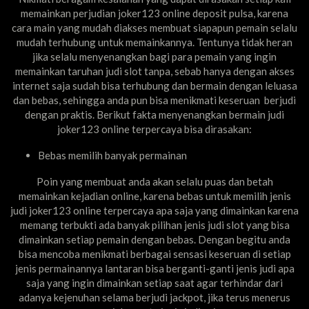
memainkan perjudian joker123 online deposit pulsa, karena
cara main yang mudah diakses membuat siapapun pemain selalu
mudah terhubung untuk memainkannya. Tentunya tidak heran
jika selalu menyenangkan bagi para pemain yang ingin
memainkan taruhan judi slot tanpa, sebab hanya dengan akses
internet saja sudah bisa terhubung dan bermain dengan leluasa
dan bebas, sehingga anda pun bisa menikmati keseruan berjudi
dengan praktis. Berikut fakta menyenangkan bermain judi
joker123 online terpercaya bisa dirasakan:
Bebas memilih banyak permainan
Poin yang membuat anda akan selalu puas dan betah
memainkan kejadian online, karena bebas untuk memilih jenis
judi joker123 online terpercaya apa saja yang dimainkan karena
memang terbukti ada banyak pilihan jenis judi slot yang bisa
dimainkan setiap pemain dengan bebas. Dengan begitu anda
bisa mencoba menikmati berbagai sensasi keseruan di setiap
jenis permainannya lantaran bisa berganti-ganti jenis judi apa
saja yang ingin dimainkan setiap saat agar terhindar dari
adanya kejenuhan selama berjudi jackpot, jika terus menerus