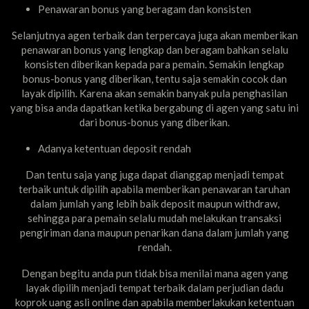
Penawaran bonus yang beragam dan konsisten
Selanjutnya agen terbaik dan terpercaya juga akan memberikan
penawaran bonus yang lengkap dan beragam bahkan selalu
konsisten diberikan kepada para pemain. Semakin lengkap
bonus-bonus yang diberikan, tentu saja semakin cocok dan
layak dipilih. Karena akan semakin banyak pula penghasilan
yang bisa anda dapatkan ketika bergabung di agen yang satu ini
dari bonus-bonus yang diberikan.
Adanya ketentuan deposit rendah
Dan tentu saja yang juga dapat dianggap menjadi tempat
terbaik untuk dipilih apabila memberikan penawaran taruhan
dalam jumlah yang lebih baik deposit maupun withdraw,
sehingga para pemain selalu mudah melakukan transaksi
pengiriman dana maupun penarikan dana dalam jumlah yang
rendah.
Dengan begitu anda pun tidak bisa menilai mana agen yang
layak dipilih menjadi tempat terbaik dalam perjudian dadu
koprok uang asli online dan apabila memberlakukan ketentuan