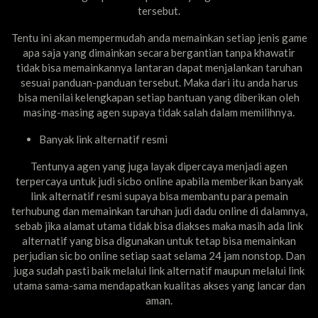
tersebut.
Tentu ini akan mempermudah anda memainkan setiap jenis game
apa saja yang dimainkan secara bergantian tanpa khawatir
tidak bisa memainkannya lantaran dapat menjalankan taruhan
sesuai panduan-panduan tersebut. Maka dari itu anda harus
bisa menilai kelengkapan setiap bantuan yang diberikan oleh
masing-masing agen supaya tidak salah dalam memilihnya.
Banyak link alternatif resmi
Tentunya agen yang juga layak dipercaya menjadi agen
terpercaya untuk judi sicbo online apabila memberikan banyak
link alternatif resmi supaya bisa membantu para pemain
terhubung dan memainkan taruhan judi dadu online di dalamnya,
sebab jika alamat utama tidak bisa diakses maka masih ada link
alternatif yang bisa digunakan untuk tetap bisa memainkan
perjudian sic bo online setiap saat selama 24 jam nonstop. Dan
juga sudah pasti baik melalui link alternatif maupun melalui link
utama sama-sama mendapatkan kualitas akses yang lancar dan
aman.