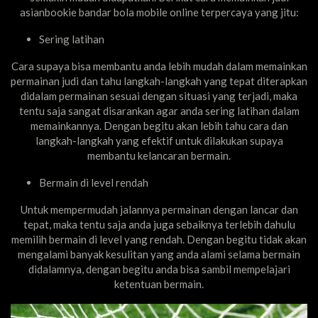
asianbookie bandar bola mobile online terpercaya yang jitu:
Sering latihan
Cara supaya bisa membantu anda lebih mudah dalam memainkan
permainan judi dan tahu langkah-langkah yang tepat diterapkan
didalam permainan sesuai dengan situasi yang terjadi, maka
tentu saja sangat disarankan agar anda sering latihan dalam
memainkannya. Dengan begitu akan lebih tahu cara dan
langkah-langkah yang efektif untuk dilakukan supaya
membantu kelancaran bermain.
Bermain di level rendah
Untuk mempermudah jalannya permainan dengan lancar dan
tepat, maka tentu saja anda juga sebaiknya terlebih dahulu
memilih bermain di level yang rendah. Dengan begitu tidak akan
mengalami banyak kesulitan yang anda alami selama bermain
didalamnya, dengan begitu anda bisa sambil mempelajari
ketentuan bermain.