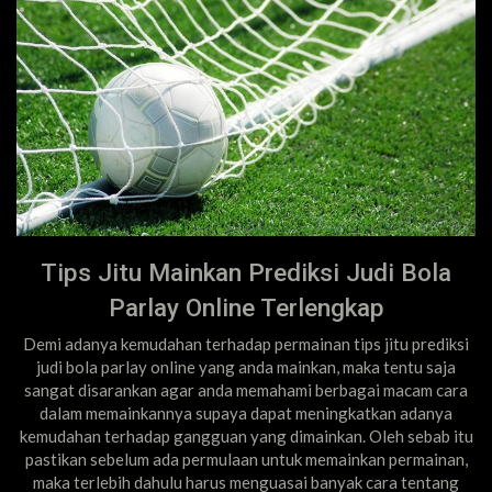
Tips Jitu Mainkan Prediksi Judi Bola
Parlay Online Terlengkap
Demi adanya kemudahan terhadap permainan tips jitu prediksi
judi bola parlay online yang anda mainkan, maka tentu saja
sangat disarankan agar anda memahami berbagai macam cara
dalam memainkannya supaya dapat meningkatkan adanya
kemudahan terhadap gangguan yang dimainkan. Oleh sebab itu
pastikan sebelum ada permulaan untuk memainkan permainan,
maka terlebih dahulu harus menguasai banyak cara tentang