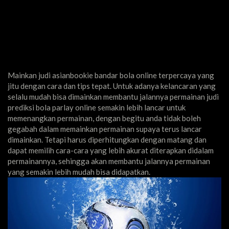
Mainkan judi asianbookie bandar bola online terpercaya yang
jitu dengan cara dan tips tepat. Untuk adanya kelancaran yang
selalu mudah bisa dimainkan membantu jalannya permainan judi
prediksi bola parlay online semakin lebih lancar untuk
memenangkan permainan, dengan begitu anda tidak boleh
gegabah dalam memainkan permainan supaya terus lancar
dimainkan. Tetapi harus diperhitungkan dengan matang dan
dapat memilih cara-cara yang lebih akurat diterapkan didalam
permainannya, sehingga akan membantu jalannya permainan
yang semakin lebih mudah bisa didapatkan.